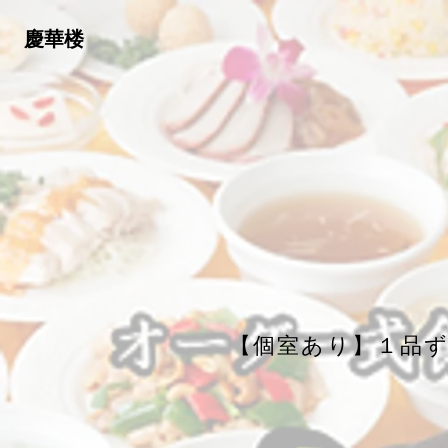
慶華楼
【個室あり】１品