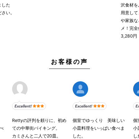
ました
沢食材を
ださい。
用意して
や家族な
メ！完全
3,280
お客様の声
Rettyの評判を頼りに、初め
個室でゆっくり 美味しい
個
べ
ての中華街バイキング。
小皿料理をいっぱい食べま
小
カミさんと二人で20皿。
した。
し