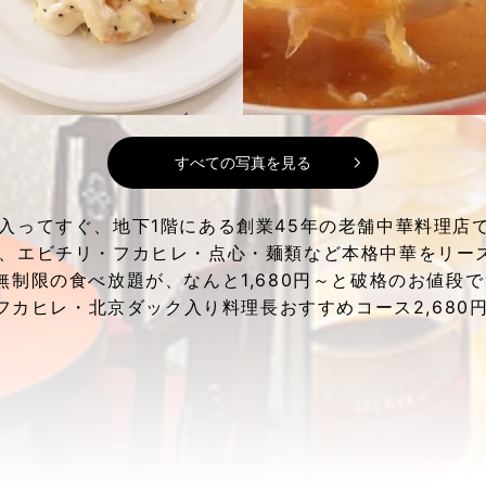
すべての写真を見る
入ってすぐ、地下1階にある創業45年の老舗中華料理店
、エビチリ・フカヒレ・点心・麺類など本格中華をリー
無制限の食べ放題が、なんと1,680円～と破格のお値段
やフカヒレ・北京ダック入り料理長おすすめコース2,680