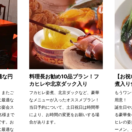
適な円
料理長お勧め10品プラン！フ
【お祝
カヒレや北京ダック入り
煮入り
、またご
フカヒレ姿煮、北京ダックなど、豪華
もうワン
に最適な
なメニューが入ったオススメプラン！
用意！
の宴会ス
当日予約について、土日祝日は時間帯
誕生日や
名様まで
により、お時間の変更をお願いする場
る豪華食
です。お
合があります。
ヒレの姿
に最適な
ーメン、